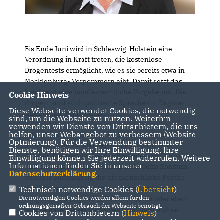
Bis Ende Juni wird in Schleswig-Holstein eine
Verordnung in Kraft treten, die kostenlose
Drogentests ermöglicht, wie es sie bereits etwa in
Mecklenburg- Vorpommern gibt. Damit setzt das
Land jetzt eine bundesrechtliche Vorgabe um. Die
Cookie Hinweis
drogen- und suchtpolitische Sprecherin, Dagmar
Diese Webseite verwendet Cookies, die notwendig
Hildebrand, erklärt dazu:
sind, um die Webseite zu nutzen. Weiterhin
verwenden wir Dienste von Drittanbietern, die uns
helfen, unser Webangebot zu verbessern (Website-
Um es noch einmal ganz deutlich zu sagen: Wir
Optmierung). Für die Verwendung bestimmter
sind nach wie vor klar gegen die Einnahme von
Dienste, benötigen wir Ihre Einwilligung. Ihre
Drogen. Das beginnt bei der Freigabe von Cannabis
Einwilligung können Sie jederzeit widerrufen. Weitere
Informationen finden Sie in unserer
und endet insbesondere auch nicht beim Konsum
Datenschutzerklärung
.
weiterer Substanzen, die die menschliche Psyche
beeinflussen, seien es nun Ecstasy-Tabletten,
Technisch notwendige Cookies (
Übersicht
)
Die notwendigen Cookies werden allein für den
Amphetamin („Speed“), Kokain, Heroin oder aber
ordnungsgemäßen Gebrauch der Webseite benötigt.
sogenannte „Designerdrogen“ und dergleichen
Cookies von Drittanbietern (
Hinweis
)