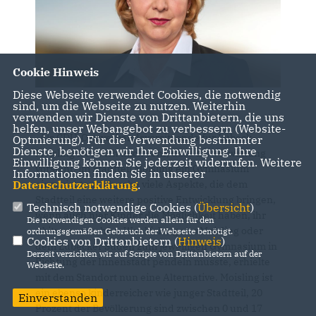
Cookie Hinweis
Diese Webseite verwendet Cookies, die notwendig
sind, um die Webseite zu nutzen. Weiterhin
verwenden wir Dienste von Drittanbietern, die uns
helfen, unser Webangebot zu verbessern (Website-
Als CDU-Ortsverbandsvorsitzende für Lübeck-
Optmierung). Für die Verwendung bestimmter
Dienste, benötigen wir Ihre Einwilligung. Ihre
Moisling freue ich mich sehr, dass die Verwaltung
Einwilligung können Sie jederzeit widerrufen. Weitere
vorsieht, im Stadtteil Moisling ein Gymnasium
Informationen finden Sie in unserer
einzurichten. Ich sehe viele Aspekte, die dem
Datenschutzerklärung
.
Stadtteil eine weitere positive Entwicklung bringen,
Technisch notwendige Cookies (
Übersicht
)
wenn auch hier Kinder die Möglichkeit haben, ihr
Die notwendigen Cookies werden allein für den
Abitur zu machen. Wer bislang aus Moisling oder
ordnungsgemäßen Gebrauch der Webseite benötigt.
Cookies von Drittanbietern (
Hinweis
)
dem Lübecker Süden zum jeweiligen Gymnasium in
Derzeit verzichten wir auf Scripte von Drittanbietern auf der
Richtung der Innenstadt pendeln musste, erhielte
Webseite.
mit dem Standort nun eine Alternative. Moisling ist
ein ebenso kinderreicher wie junger Stadtteil, 20
Einverstanden
Prozent der Bevölkerung sind zwischen 0 und 17