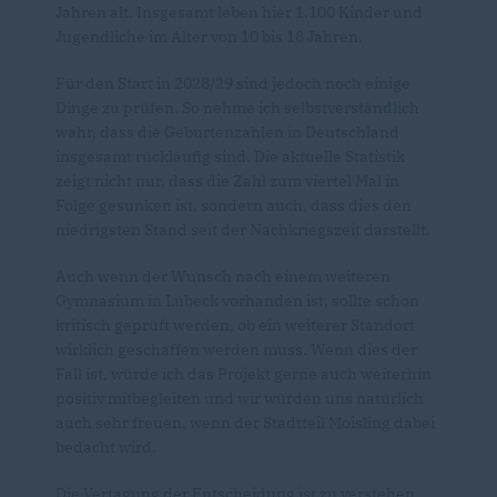
Jahren alt. Insgesamt leben hier 1.100 Kinder und
Jugendliche im Alter von 10 bis 18 Jahren.
Für den Start in 2028/29 sind jedoch noch einige
Dinge zu prüfen. So nehme ich selbstverständlich
wahr, dass die Geburtenzahlen in Deutschland
insgesamt rückläufig sind. Die aktuelle Statistik
zeigt nicht nur, dass die Zahl zum viertel Mal in
Folge gesunken ist, sondern auch, dass dies den
niedrigsten Stand seit der Nachkriegszeit darstellt.
Auch wenn der Wunsch nach einem weiteren
Gymnasium in Lübeck vorhanden ist, sollte schon
kritisch geprüft werden, ob ein weiterer Standort
wirklich geschaffen werden muss. Wenn dies der
Fall ist, würde ich das Projekt gerne auch weiterhin
positiv mitbegleiten und wir würden uns natürlich
auch sehr freuen, wenn der Stadtteil Moisling dabei
bedacht wird.
Die Vertagung der Entscheidung ist zu verstehen,