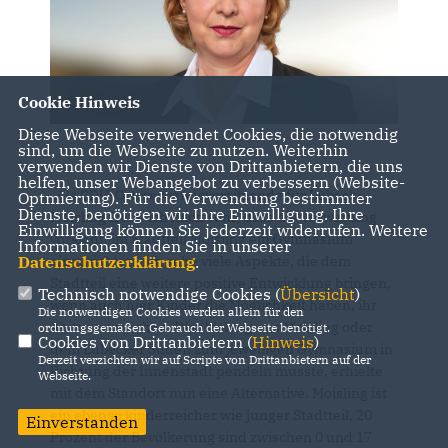
Cookie Hinweis
Diese Webseite verwendet Cookies, die notwendig
sind, um die Webseite zu nutzen. Weiterhin
verwenden wir Dienste von Drittanbietern, die uns
helfen, unser Webangebot zu verbessern (Website-
Als CDU-Ortsverbandsvorsitzende für Lübeck-
Optmierung). Für die Verwendung bestimmter
Dienste, benötigen wir Ihre Einwilligung. Ihre
Moisling freue ich mich sehr, dass die Verwaltung
Einwilligung können Sie jederzeit widerrufen. Weitere
vorsieht, im Stadtteil Moisling ein Gymnasium
Informationen finden Sie in unserer
einzurichten. Ich sehe viele Aspekte, die dem
Datenschutzerklärung
.
Stadtteil eine weitere positive Entwicklung bringen,
Technisch notwendige Cookies (
Übersicht
)
wenn auch hier Kinder die Möglichkeit haben, ihr
Die notwendigen Cookies werden allein für den
Abitur zu machen. Wer bislang aus Moisling oder
ordnungsgemäßen Gebrauch der Webseite benötigt.
Cookies von Drittanbietern (
Hinweis
)
dem Lübecker Süden zum jeweiligen Gymnasium in
Derzeit verzichten wir auf Scripte von Drittanbietern auf der
Richtung der Innenstadt pendeln musste, erhielte
Webseite.
mit dem Standort nun eine Alternative. Moisling ist
ein ebenso kinderreicher wie junger Stadtteil, 20
Einverstanden
Prozent der Bevölkerung sind zwischen 0 und 17