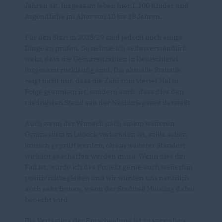
Jahren alt. Insgesamt leben hier 1.100 Kinder und
Jugendliche im Alter von 10 bis 18 Jahren.
Für den Start in 2028/29 sind jedoch noch einige
Dinge zu prüfen. So nehme ich selbstverständlich
wahr, dass die Geburtenzahlen in Deutschland
insgesamt rückläufig sind. Die aktuelle Statistik
zeigt nicht nur, dass die Zahl zum viertel Mal in
Folge gesunken ist, sondern auch, dass dies den
niedrigsten Stand seit der Nachkriegszeit darstellt.
Auch wenn der Wunsch nach einem weiteren
Gymnasium in Lübeck vorhanden ist, sollte schon
kritisch geprüft werden, ob ein weiterer Standort
wirklich geschaffen werden muss. Wenn dies der
Fall ist, würde ich das Projekt gerne auch weiterhin
positiv mitbegleiten und wir würden uns natürlich
auch sehr freuen, wenn der Stadtteil Moisling dabei
bedacht wird.
Die Vertagung der Entscheidung ist zu verstehen,