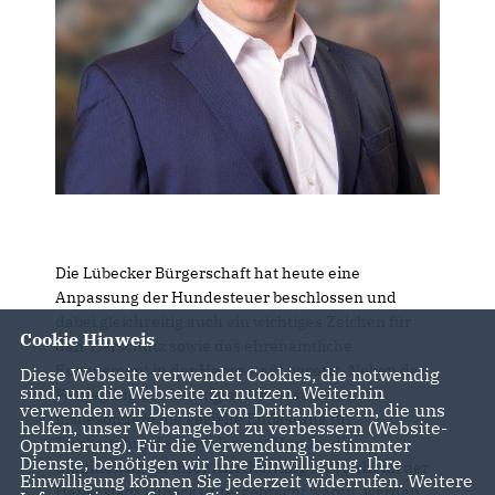
Die Lübecker Bürgerschaft hat heute eine
Anpassung der Hundesteuer beschlossen und
dabei gleichzeitig auch ein wichtiges Zeichen für
Cookie Hinweis
den Tierschutz sowie das ehrenamtliche
Engagement in der Hansestadt gesetzt. Neben der
Diese Webseite verwendet Cookies, die notwendig
sind, um die Webseite zu nutzen. Weiterhin
Festlegung der künftigen Steuersätze wurde
verwenden wir Dienste von Drittanbietern, die uns
insbesondere die gezielte Entlastung für
helfen, unser Webangebot zu verbessern (Website-
Tierheimhunde beschlossen: Hunde, die
Optmierung). Für die Verwendung bestimmter
Dienste, benötigen wir Ihre Einwilligung. Ihre
unmittelbar vor ihrer Anschaffung im Tierheim der
Einwilligung können Sie jederzeit widerrufen. Weitere
Hansestadt Lübeck untergebracht waren, werden