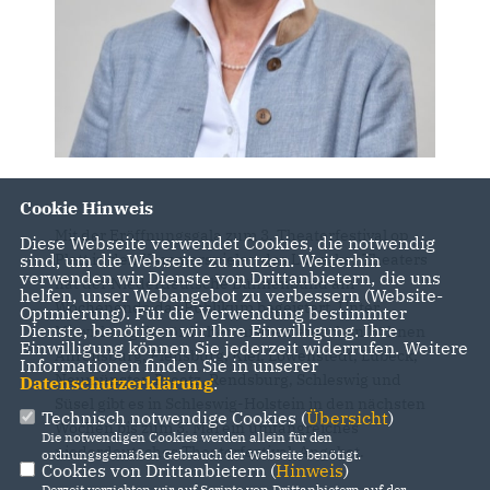
Cookie Hinweis
Mit der Eröffnungsgala zum 3. Theaterfestival op
Diese Webseite verwendet Cookies, die notwendig
sind, um die Webseite zu nutzen. Weiterhin
Platt in den Kammerspielen des Lübecker Theaters
verwenden wir Dienste von Drittanbietern, die uns
hat der Niederdeutsche Bühnenbund am
helfen, unser Webangebot zu verbessern (Website-
Wochenende das Publikum begeistert. Unter
Optmierung). Für die Verwendung bestimmter
Dienste, benötigen wir Ihre Einwilligung. Ihre
Mitwirkung der örtlichen niederdeutschen Bühnen
Einwilligung können Sie jederzeit widerrufen. Weitere
Ahrensburg, Flensburg, Kiel, Löwenstedt, Lübeck,
Informationen finden Sie in unserer
Neumünster, Preetz, Rendsburg, Schleswig und
Datenschutzerklärung
.
Süsel gibt es in Schleswig-Holstein in den nächsten
Technisch notwendige Cookies (
Übersicht
)
Wochen bis zum 3. Mai ein umfangreiches
Die notwendigen Cookies werden allein für den
niederdeutsches Theaterfestival-Angebot.
ordnungsgemäßen Gebrauch der Webseite benötigt.
Cookies von Drittanbietern (
Hinweis
)
Derzeit verzichten wir auf Scripte von Drittanbietern auf der