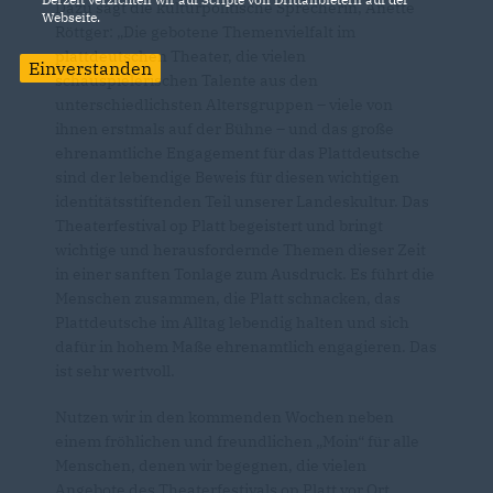
Dazu sagt die kulturpolitische Sprecherin, Anette
Webseite.
Röttger: „Die gebotene Themenvielfalt im
plattdeutschen Theater, die vielen
Einverstanden
schauspielerischen Talente aus den
unterschiedlichsten Altersgruppen – viele von
ihnen erstmals auf der Bühne – und das große
ehrenamtliche Engagement für das Plattdeutsche
sind der lebendige Beweis für diesen wichtigen
identitätsstiftenden Teil unserer Landeskultur. Das
Theaterfestival op Platt begeistert und bringt
wichtige und herausfordernde Themen dieser Zeit
in einer sanften Tonlage zum Ausdruck. Es führt die
Menschen zusammen, die Platt schnacken, das
Plattdeutsche im Alltag lebendig halten und sich
dafür in hohem Maße ehrenamtlich engagieren. Das
ist sehr wertvoll.
Nutzen wir in den kommenden Wochen neben
einem fröhlichen und freundlichen „Moin“ für alle
Menschen, denen wir begegnen, die vielen
Angebote des Theaterfestivals op Platt vor Ort.