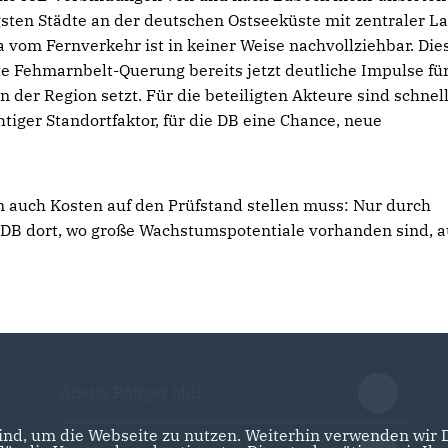
gsten Städte an der deutschen Ostseeküste mit zentraler L
vom Fernverkehr ist in keiner Weise nachvollziehbar. Die
te Fehmarnbelt-Querung bereits jetzt deutliche Impulse fü
 der Region setzt. Für die beteiligten Akteure sind schnel
iger Standortfaktor, für die DB eine Chance, neue
hn auch Kosten auf den Prüfstand stellen muss: Nur durch
 DB dort, wo große Wachstumspotentiale vorhanden sind, a
Anette Röttger MdL
nd, um die Webseite zu nutzen. Weiterhin verwenden wir Di