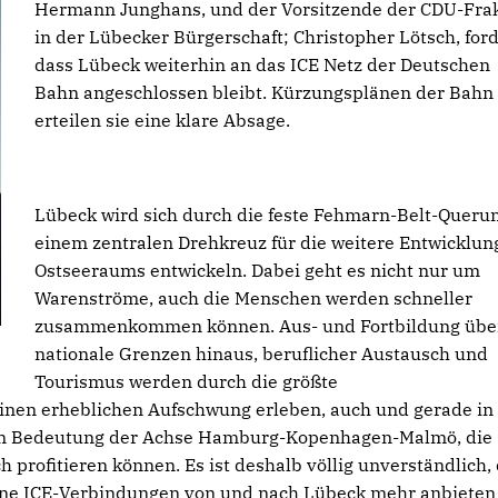
Hermann Junghans, und der Vorsitzende der CDU-Fra
in der Lübecker Bürgerschaft; Christopher Lötsch, for
dass Lübeck weiterhin an das ICE Netz der Deutschen
Bahn angeschlossen bleibt. Kürzungsplänen der Bahn
erteilen sie eine klare Absage.
Lübeck wird sich durch die feste Fehmarn-Belt-Queru
einem zentralen Drehkreuz für die weitere Entwicklun
Ostseeraums entwickeln. Dabei geht es nicht nur um
Warenströme, auch die Menschen werden schneller
zusammenkommen können. Aus- und Fortbildung übe
nationale Grenzen hinaus, beruflicher Austausch und
Tourismus werden durch die größte
nen erheblichen Aufschwung erleben, auch und gerade in
uen Bedeutung der Achse Hamburg-Kopenhagen-Malmö, die
h profitieren können. Es ist deshalb völlig unverständlich,
ine ICE-Verbindungen von und nach Lübeck mehr anbieten