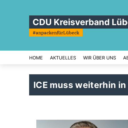
CDU Kreisverband Lü
#anpackenfürLübeck
HOME
AKTUELLES
WIR ÜBER UNS
A
ICE muss weiterhin in