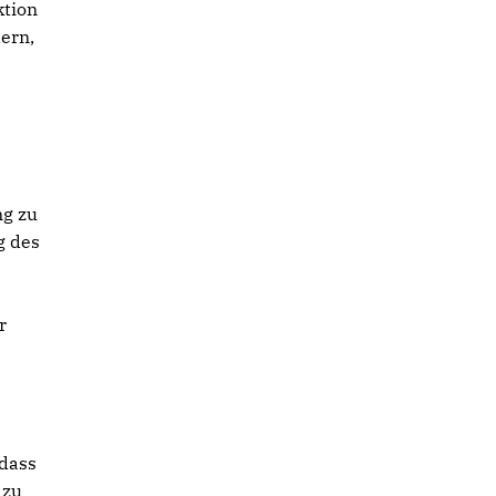
ktion
dern,
ng zu
g des
r
 dass
 zu