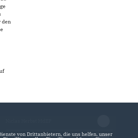
age
s
r den
le
uf
Niclas Herbst MdEP
enste von Drittanbietern, die uns helfen, unser