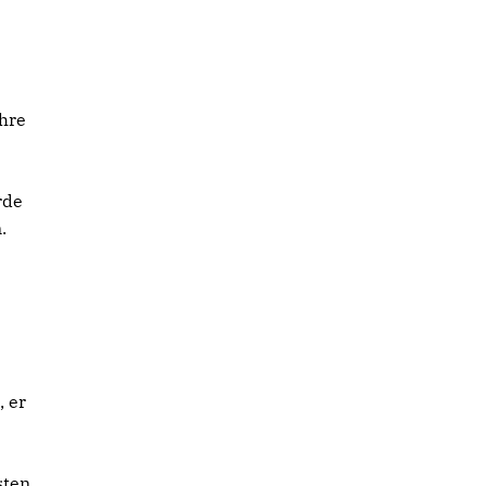
hre
rde
.
, er
sten