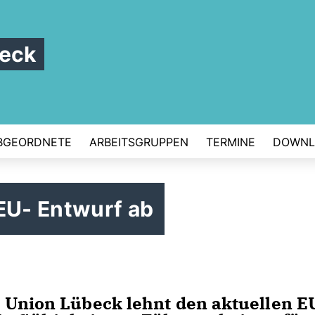
beck
BGEORDNETE
ARBEITSGRUPPEN
TERMINE
DOWNL
EU- Entwurf ab
 Union Lübeck lehnt den aktuellen E