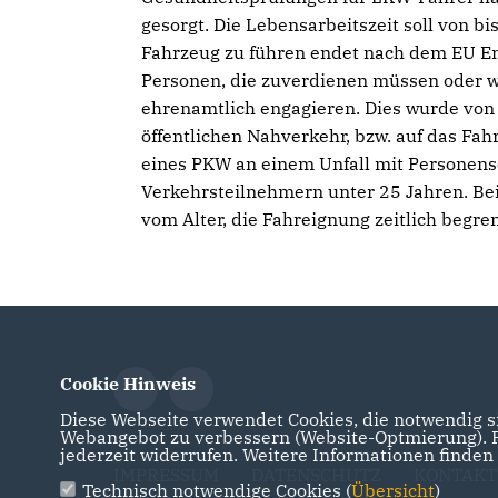
gesorgt. Die Lebensarbeitszeit soll von bi
Fahrzeug zu führen endet nach dem EU Ent
Personen, die zuverdienen müssen oder wo
ehrenamtlich engagieren. Dies wurde von 
öffentlichen Nahverkehr, bzw. auf das Fah
eines PKW an einem Unfall mit Personenschä
Verkehrsteilnehmern unter 25 Jahren. Be
vom Alter, die Fahreignung zeitlich begren
Cookie Hinweis
Diese Webseite verwendet Cookies, die notwendig si
Webangebot zu verbessern (Website-Optmierung). Fü
jederzeit widerrufen. Weitere Informationen finden
IMPRESSUM
DATENSCHUTZ
KONTAKT
Technisch notwendige Cookies (
Übersicht
)