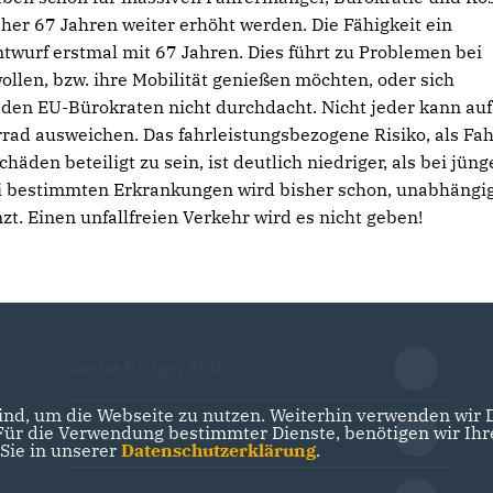
sher 67 Jahren weiter erhöht werden. Die Fähigkeit ein
wurf erstmal mit 67 Jahren. Dies führt zu Problemen bei
llen, bzw. ihre Mobilität genießen möchten, oder sich
den EU-Bürokraten nicht durchdacht. Nicht jeder kann auf
rrad ausweichen. Das fahrleistungsbezogene Risiko, als Fa
den beteiligt zu sein, ist deutlich niedriger, als bei jün
i bestimmten Erkrankungen wird bisher schon, unabhängi
zt. Einen unfallfreien Verkehr wird es nicht geben!
Anette Röttger MdL
nd, um die Webseite zu nutzen. Weiterhin verwenden wir Di
r die Verwendung bestimmter Dienste, benötigen wir Ihre 
Dr. Hermann Junghans MdL
 Sie in unserer
Datenschutzerklärung
.