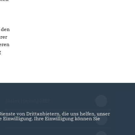
 den
hrer
geren
g
Niclas Herbst MdEP
enste von Drittanbietern, die uns helfen, unser
Einwilligung. Ihre Einwilligung können Sie
CDU Schleswig-Holstein