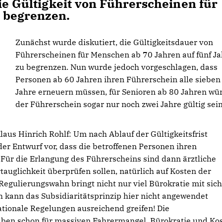
ie Gültigkeit von Führerscheinen für
u begrenzen.
Zunächst wurde diskutiert, die Gültigkeitsdauer von
Führerscheinen für Menschen ab 70 Jahren auf fünf Ja
zu begrenzen. Nun wurde jedoch vorgeschlagen, dass
Personen ab 60 Jahren ihren Führerschein alle sieben
Jahre erneuern müssen, für Senioren ab 80 Jahren wü
der Führerschein sogar nur noch zwei Jahre gültig sein
Klaus Hinrich Rohlf: Um nach Ablauf der Gültigkeitsfrist
der Entwurf vor, dass die betroffenen Personen ihren
Für die Erlangung des Führerscheins sind dann ärztliche
tauglichkeit überprüfen sollen, natürlich auf Kosten der
Regulierungswahn bringt nicht nur viel Bürokratie mit sich
ch kann das Subsidiaritätsprinzip hier nicht angewendet
ationale Regelungen ausreichend greifen! Die
ben schon für massiven Fahrermangel, Bürokratie und Ko