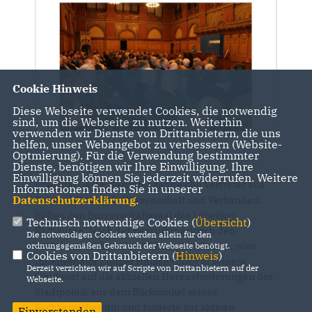
Cookie Hinweis
Diese Webseite verwendet Cookies, die notwendig
sind, um die Webseite zu nutzen. Weiterhin
verwenden wir Dienste von Drittanbietern, die uns
helfen, unser Webangebot zu verbessern (Website-
Optmierung). Für die Verwendung bestimmter
Dienste, benötigen wir Ihre Einwilligung. Ihre
Einwilligung können Sie jederzeit widerrufen. Weitere
Über 200 Gäste, darunter zahlreiche Vertreter aus
Informationen finden Sie in unserer
Datenschutzerklärung
.
Politik, Wirtschaft, Wissenschaft und Verbänden,
füllten den Bürgerschaftssaal des Lübecker
Technisch notwendige Cookies (
Übersicht
)
Rathauses. Nach der Begrüßung durch den
Die notwendigen Cookies werden allein für den
Fraktionsvorsitzenden Christopher Lötsch, wies
ordnungsgemäßen Gebrauch der Webseite benötigt.
Cookies von Drittanbietern (
Hinweis
)
Innensenator Ludger Hinsen (CDU) in seinem
Derzeit verzichten wir auf Scripte von Drittanbietern auf der
Grußwort auf die aktuellen Herausforderungen der
Webseite.
Stadtpolitik aus dem Blickwinkel seines
Fachbereiches hin und forderte zur aktiven
Einverstanden