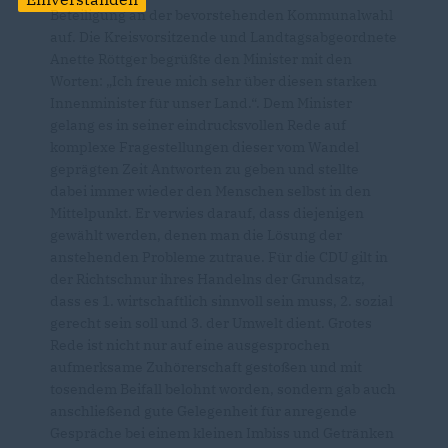
Beteiligung an der bevorstehenden Kommunalwahl
auf. Die Kreisvorsitzende und Landtagsabgeordnete
Anette Röttger begrüßte den Minister mit den
Worten: „Ich freue mich sehr über diesen starken
Innenminister für unser Land.“. Dem Minister
gelang es in seiner eindrucksvollen Rede auf
komplexe Fragestellungen dieser vom Wandel
geprägten Zeit Antworten zu geben und stellte
dabei immer wieder den Menschen selbst in den
Mittelpunkt. Er verwies darauf, dass diejenigen
gewählt werden, denen man die Lösung der
anstehenden Probleme zutraue. Für die CDU gilt in
der Richtschnur ihres Handelns der Grundsatz,
dass es 1. wirtschaftlich sinnvoll sein muss, 2. sozial
gerecht sein soll und 3. der Umwelt dient. Grotes
Rede ist nicht nur auf eine ausgesprochen
aufmerksame Zuhörerschaft gestoßen und mit
tosendem Beifall belohnt worden, sondern gab auch
anschließend gute Gelegenheit für anregende
Gespräche bei einem kleinen Imbiss und Getränken