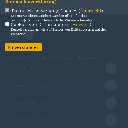
Datenschutzerklärung
.
Landesvertreterversammlung
Technisch notwendige Cookies (
Übersicht
)
Die notwendigen Cookies werden allein für den
ordnungsgemäßen Gebrauch der Webseite benötigt.
Cookies von Drittanbietern (
Hinweis
)
Derzeit verzichten wir auf Scripte von Drittanbietern auf der
Webseite.
Einverstanden
IMPRESSUM
DATENSCHUTZ
KONTAKT
Anette Röttger MdL
Dr. Hermann Junghans MdL
Dagmar Hildebrand MdL
Niclas Herbst MdEP