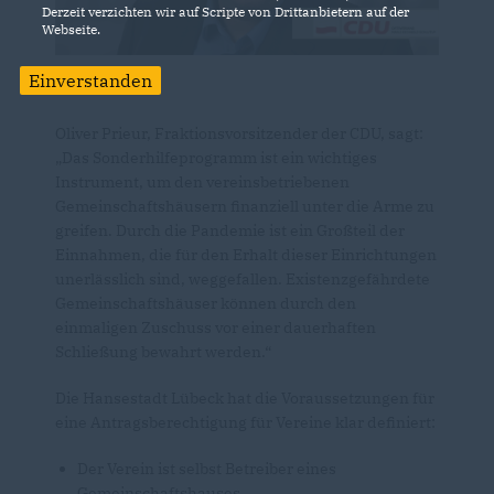
Derzeit verzichten wir auf Scripte von Drittanbietern auf der
Webseite.
Einverstanden
Oliver Prieur, Fraktionsvorsitzender der CDU, sagt:
Das Sonderhilfeprogramm ist ein wichtiges
Instrument, um den vereinsbetriebenen
Gemeinschaftshäusern finanziell unter die Arme zu
greifen. Durch die Pandemie ist ein Großteil der
Einnahmen, die für den Erhalt dieser Einrichtungen
unerlässlich sind, weggefallen. Existenzgefährdete
Gemeinschaftshäuser können durch den
einmaligen Zuschuss vor einer dauerhaften
Schließung bewahrt werden.“
Die Hansestadt Lübeck hat die Voraussetzungen für
eine Antragsberechtigung für Vereine klar definiert:
Der Verein ist selbst Betreiber eines
Gemeinschaftshauses