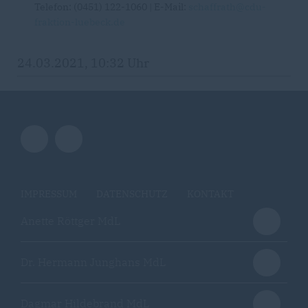
Telefon: (0451) 122-1060 | E-Mail:
schaffrath@cdu-
fraktion-luebeck.de
24.03.2021, 10:32 Uhr
IMPRESSUM
DATENSCHUTZ
KONTAKT
Anette Röttger MdL
Dr. Hermann Junghans MdL
Dagmar Hildebrand MdL