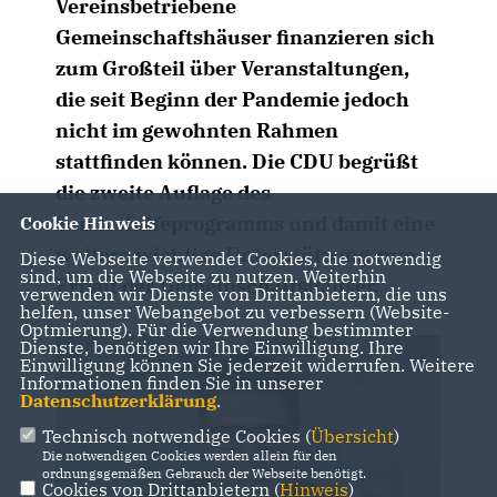
Vereinsbetriebene
Gemeinschaftshäuser finanzieren sich
zum Großteil über Veranstaltungen,
die seit Beginn der Pandemie jedoch
nicht im gewohnten Rahmen
stattfinden können. Die CDU begrüßt
die zweite Auflage des
Sonderhilfeprogramms und damit eine
Cookie Hinweis
weitere wichtige Unterstützung zum
Diese Webseite verwendet Cookies, die notwendig
sind, um die Webseite zu nutzen. Weiterhin
Erhalt der Gemeinschaftshäuser.
verwenden wir Dienste von Drittanbietern, die uns
helfen, unser Webangebot zu verbessern (Website-
Optmierung). Für die Verwendung bestimmter
Dienste, benötigen wir Ihre Einwilligung. Ihre
Einwilligung können Sie jederzeit widerrufen. Weitere
Informationen finden Sie in unserer
Datenschutzerklärung
.
Technisch notwendige Cookies (
Übersicht
)
Die notwendigen Cookies werden allein für den
ordnungsgemäßen Gebrauch der Webseite benötigt.
Cookies von Drittanbietern (
Hinweis
)