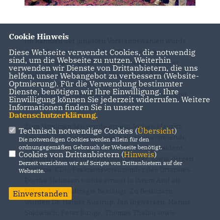
Cookie Hinweis
Im Rahmen der jüngsten Vorstandswahlen wurde
der bisherige Vorstand der CDU erneut im Amt
Diese Webseite verwendet Cookies, die notwendig
sind, um die Webseite zu nutzen. Weiterhin
bestätigt und zugleich durch weitere Mitglieder
verwenden wir Dienste von Drittanbietern, die uns
verstärkt. Damit setzt der Verband auf Kontinuität
helfen, unser Webangebot zu verbessern (Website-
Optmierung). Für die Verwendung bestimmter
und erweitert gleichzeitig seine personellen
Dienste, benötigen wir Ihre Einwilligung. Ihre
Möglichkeiten für die anstehenden Aufgaben und
Einwilligung können Sie jederzeit widerrufen. Weitere
Veranstaltungen.
Informationen finden Sie in unserer
Datenschutzerklärung
.
Zum Vorsitzenden wurde erneut Jochen Mauritz
Technisch notwendige Cookies (
Übersicht
)
gewählt. Ihm zur Seite stehen als stellvertretende
Die notwendigen Cookies werden allein für den
Vorsitzende Henning Schumann, Stadtpräsident,
ordnungsgemäßen Gebrauch der Webseite benötigt.
Cookies von Drittanbietern (
Hinweis
)
Karsten Hübner, Ortsratsvorsitzender, sowie Jürgen
Derzeit verzichten wir auf Scripte von Drittanbietern auf der
Steffens, CDU-Fraktionsvorsitzender des Ortsrates.
Webseite.
Dörthe Sielmann wurde erneut in ihrem Amt als
Mitgliederbeauftragte bestätigt. Zu Beisitzern
Einverstanden
wurden Dr. Heiner Austrup, Jan Ingwersen, Marius
Soldwisch, Peter Runge, Thomas Thalau sowie