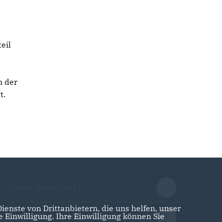
eil
n der
t.
Niclas Herbst MdEP
enste von Drittanbietern, die uns helfen, unser
Einwilligung. Ihre Einwilligung können Sie
CDU Schleswig-Holstein