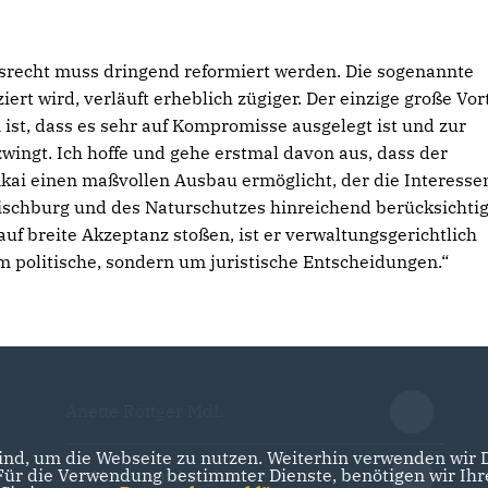
gsrecht muss dringend reformiert werden. Die sogenannte
ert wird, verläuft erheblich zügiger. Der einzige große Vort
ist, dass es sehr auf Kompromisse ausgelegt ist und zur
ingt. Ich hoffe und gehe erstmal davon aus, dass der
ai einen maßvollen Ausbau ermöglicht, der die Interesse
chburg und des Naturschutzes hinreichend berücksichtig
auf breite Akzeptanz stoßen, ist er verwaltungsgerichtlich
m politische, sondern um juristische Entscheidungen.“
Anette Röttger MdL
nd, um die Webseite zu nutzen. Weiterhin verwenden wir Di
r die Verwendung bestimmter Dienste, benötigen wir Ihre 
Dr. Hermann Junghans MdL