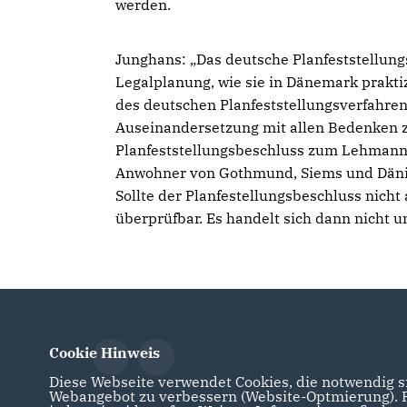
werden.
Junghans: „Das deutsche Planfeststellun
Legalplanung, wie sie in Dänemark praktizi
des deutschen Planfeststellungsverfahren 
Auseinandersetzung mit allen Bedenken zw
Planfeststellungsbeschluss zum Lehmannk
Anwohner von Gothmund, Siems und Dänis
Sollte der Planfestellungsbeschluss nicht 
überprüfbar. Es handelt sich dann nicht u
Cookie Hinweis
Diese Webseite verwendet Cookies, die notwendig si
Webangebot zu verbessern (Website-Optmierung). Fü