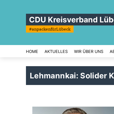
CDU Kreisverband Lü
#anpackenfürLübeck
HOME
AKTUELLES
WIR ÜBER UNS
A
Lehmannkai: Solider K