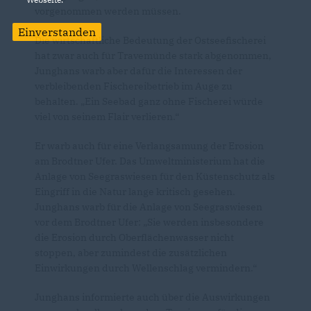
vorgenommen werden müssen.
Einverstanden
Die wirtschaftliche Bedeutung der Ostseefischerei
hat zwar auch für Travemünde stark abgenommen,
Junghans warb aber dafür die Interessen der
verbleibenden Fischereibetrieb im Auge zu
behalten. „Ein Seebad ganz ohne Fischerei würde
viel von seinem Flair verlieren.“
Er warb auch für eine Verlangsamung der Erosion
am Brodtner Ufer. Das Umweltministerium hat die
Anlage von Seegraswiesen für den Küstenschutz als
Eingriff in die Natur lange kritisch gesehen.
Junghans warb für die Anlage von Seegraswiesen
vor dem Brodtner Ufer: „Sie werden insbesondere
die Erosion durch Oberflächenwasser nicht
stoppen, aber zumindest die zusätzlichen
Einwirkungen durch Wellenschlag vermindern.“
Junghans informierte auch über die Auswirkungen