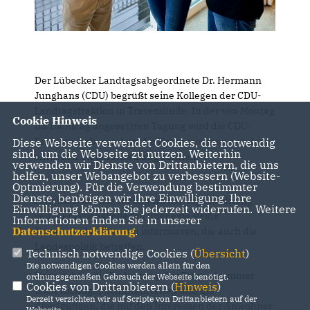
Der Lübecker Landtagsabgeordnete Dr. Hermann
Junghans (CDU) begrüßt seine Kollegen der CDU-
Landtagsfraktion in Travemünde. In der von Montag
Cookie Hinweis
bis Dienstag angesetzten Tagung wird die CDU-
Fraktion insbesondere die Konsequenzen aus der
Diese Webseite verwendet Cookies, die notwendig
sind, um die Webseite zu nutzen. Weiterhin
aktuellen Steuerschätzung beraten.
verwenden wir Dienste von Drittanbietern, die uns
helfen, unser Webangebot zu verbessern (Website-
Optmierung). Für die Verwendung bestimmter
Dienste, benötigen wir Ihre Einwilligung. Ihre
Junghans konnte vor Beginn der Tagesordnung
Einwilligung können Sie jederzeit widerrufen. Weitere
seine Fraktionskollegen über eine Reihe
Informationen finden Sie in unserer
Datenschutzerklärung
.
Travemünder Themen informieren, die auch die
Landespolitik betreffen.
Technisch notwendige Cookies (
Übersicht
)
Die notwendigen Cookies werden allein für den
Dazu gehört die Bedeutung der Trave als immer
ordnungsgemäßen Gebrauch der Webseite benötigt.
Cookies von Drittanbietern (
Hinweis
)
noch wichtiger Schifffahrtsweg und die
Derzeit verzichten wir auf Scripte von Drittanbietern auf der
Abwägungen, die mit den Interessen der Anwohner
Webseite.