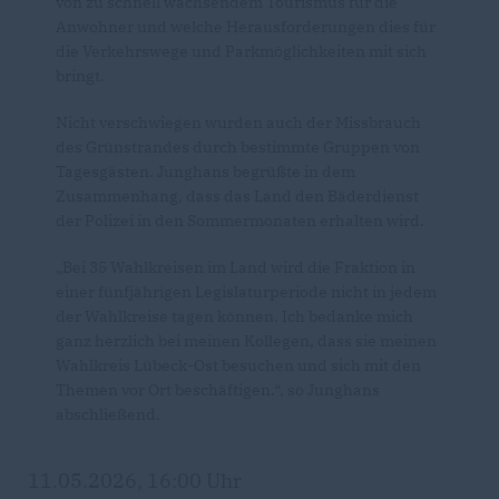
von zu schnell wachsendem Tourismus für die
Anwohner und welche Herausforderungen dies für
die Verkehrswege und Parkmöglichkeiten mit sich
bringt.
Nicht verschwiegen wurden auch der Missbrauch
des Grünstrandes durch bestimmte Gruppen von
Tagesgästen. Junghans begrüßte in dem
Zusammenhang, dass das Land den Bäderdienst
der Polizei in den Sommermonaten erhalten wird.
Bei 35 Wahlkreisen im Land wird die Fraktion in
einer fünfjährigen Legislaturperiode nicht in jedem
der Wahlkreise tagen können. Ich bedanke mich
ganz herzlich bei meinen Kollegen, dass sie meinen
Wahlkreis Lübeck-Ost besuchen und sich mit den
Themen vor Ort beschäftigen.“, so Junghans
abschließend.
11.05.2026, 16:00 Uhr