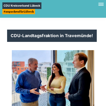
CDU Kreisverband Lübeck
#anpackenfürLübeck
CDU-Landtagsfraktion in Travemünde!