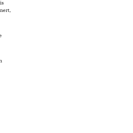
is
nert,
e
n