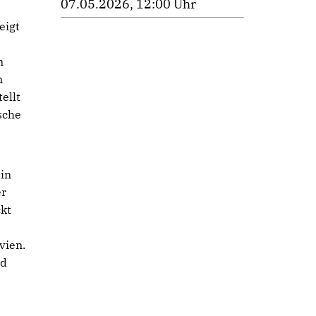
07.05.2026, 12:00 Uhr
eigt
n
m
ellt
sche
in
er
kt
vien.
rd