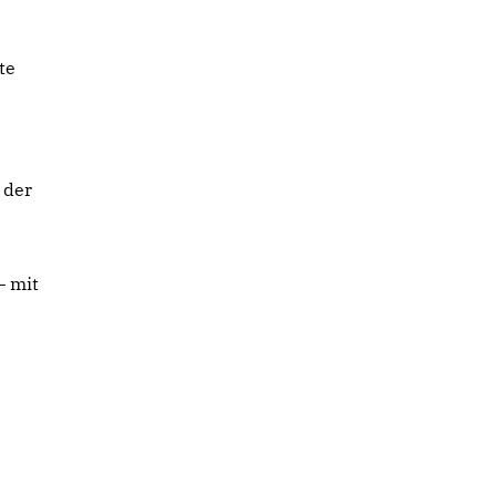
te
 der
– mit