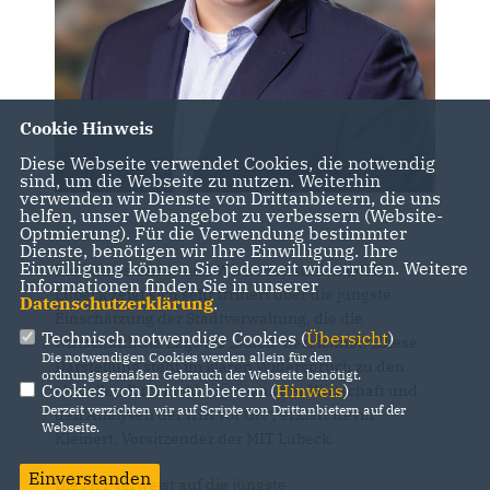
Cookie Hinweis
Diese Webseite verwendet Cookies, die notwendig
sind, um die Webseite zu nutzen. Weiterhin
verwenden wir Dienste von Drittanbietern, die uns
helfen, unser Webangebot zu verbessern (Website-
Optmierung). Für die Verwendung bestimmter
Dienste, benötigen wir Ihre Einwilligung. Ihre
Einwilligung können Sie jederzeit widerrufen. Weitere
Die Mittelstands- und Wirtschaftsunion (MIT)
Informationen finden Sie in unserer
Lübeck zeigt sich sehr irritiert über die jüngste
Datenschutzerklärung
.
Einschätzung der Stadtverwaltung, die die
Technisch notwendige Cookies (
Übersicht
)
wirtschaftliche Lage als „stabil“ bezeichnet. „Diese
Die notwendigen Cookies werden allein für den
Darstellung steht im klaren Widerspruch zu den
ordnungsgemäßen Gebrauch der Webseite benötigt.
Cookies von Drittanbietern (
Hinweis
)
aktuellen Rückmeldungen aus der Wirtschaft und
Derzeit verzichten wir auf Scripte von Drittanbietern auf der
den Analysen der IHK vor Ort“, erklärt Kevin
Webseite.
Kleinert, Vorsitzender der MIT Lübeck.
Einverstanden
Die MIT verweist auf die jüngste