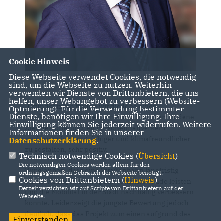
Cookie Hinweis
Diese Webseite verwendet Cookies, die notwendig
sind, um die Webseite zu nutzen. Weiterhin
verwenden wir Dienste von Drittanbietern, die uns
helfen, unser Webangebot zu verbessern (Website-
Grundsätzlich finden wir die Idee einer
Optmierung). Für die Verwendung bestimmter
Dienste, benötigen wir Ihre Einwilligung. Ihre
Straßenbahn für Lübeck und das damit verbundene
Einwilligung können Sie jederzeit widerrufen. Weitere
Ziel, den öffentlichen Personennahverkehr
Informationen finden Sie in unserer
moderner, leistungsfähiger und klimafreundlicher
Datenschutzerklärung
.
zu gestalten, sehr positiv.
Technisch notwendige Cookies (
Übersicht
)
Die notwendigen Cookies werden allein für den
Wir glauben, dass eine Straßenbahn langfristig
ordnungsgemäßen Gebrauch der Webseite benötigt.
Cookies von Drittanbietern (
Hinweis
)
einen wichtigen Beitrag zur Verkehrswende leisten
Derzeit verzichten wir auf Scripte von Drittanbietern auf der
und die Mobilität in der Stadt nachhaltig verbessern
Webseite.
könnte. Leider zeigt die jüngste Bewertung jedoch
deutlich, dass das Projekt zum einen aufgrund des
Einverstanden