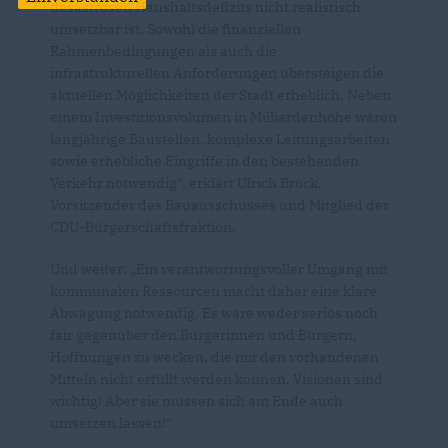
desaströsen Haushaltsdefizits nicht realistisch
umsetzbar ist. Sowohl die finanziellen
Rahmenbedingungen als auch die
infrastrukturellen Anforderungen übersteigen die
aktuellen Möglichkeiten der Stadt erheblich. Neben
einem Investitionsvolumen in Milliardenhöhe wären
langjährige Baustellen, komplexe Leitungsarbeiten
sowie erhebliche Eingriffe in den bestehenden
Verkehr notwendig“, erklärt Ulrich Brock,
Vorsitzender des Bauausschusses und Mitglied der
CDU-Bürgerschaftsfraktion.
Und weiter: „Ein verantwortungsvoller Umgang mit
kommunalen Ressourcen macht daher eine klare
Abwägung notwendig. Es wäre weder seriös noch
fair gegenüber den Bürgerinnen und Bürgern,
Hoffnungen zu wecken, die mit den vorhandenen
Mitteln nicht erfüllt werden können. Visionen sind
wichtig! Aber sie müssen sich am Ende auch
umsetzen lassen!“