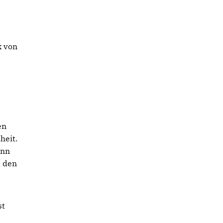
k von
en
heit.
ann
t den
st