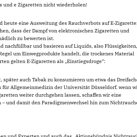
es und e Zigaretten nicht wiederholen!
d heute eine Ausweitung des Rauchverbots auf E-Zigarette
en, dass der Dampf von elektronischen Zigaretten und
ädlich zu bewerten ist.
d nachfüllbar und basieren auf Liquids, also Flüssigkeiten
 Regel um Einwegprodukte handelt, die trockenes Material
en gelten E-Zigaretten als „Einstiegsdroge“:
, später auch Tabak zu konsumieren um etwa das Dreifache
 für Allgemeinmedizin der Universität Düsseldorf. wenn w
retten weiter durchgehen lassen, schaffen wir eine
n – und damit den Paradigmenwechsel hin zum Nichtrauch
nnen und Experten und auch das „Aktionsbündnis Nichtrau