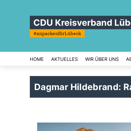
CDU Kreisverband Lü
#anpackenfürLübeck
HOME
AKTUELLES
WIR ÜBER UNS
A
Dagmar Hildebrand: 