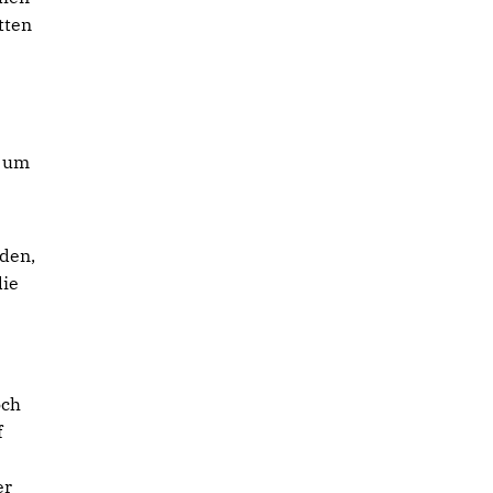
tten
, um
den,
die
och
f
er