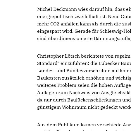
Michel Deckmann wies darauf hin, dass ei
energiepolitisch zweifelhaft ist. Neue G
mehr CO2 anfallen kann als durch die z
eingespart wird. Gerade für Schleswig-Ho
sind überdimensionierte Dämmungsauflag
Christopher Lötsch berichtete von regel
Standard“ einzuführen: die Lübecker Bau
Landes- und Bundesvorschriften auf komm
Baukosten zusätzlich erhöhen und wichti
weiteres Problem seien die hohen Auflagen
Auflagen zum Nachweis von Ausgleichsfläc
da nur durch Baulückenschließungen und 
günstigem Wohnraum nicht gedeckt werd
Aus dem Publikum kamen verschiede Anre