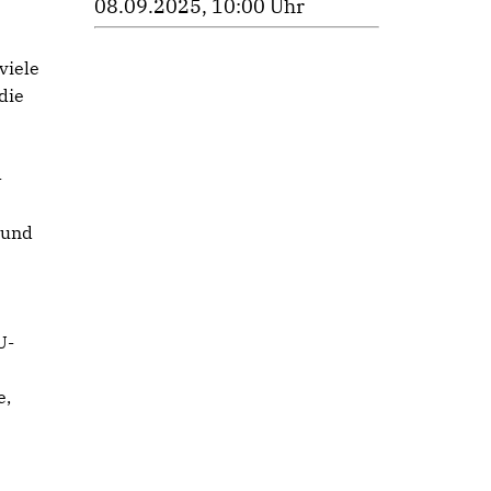
08.09.2025, 10:00 Uhr
viele
die
-
 und
U-
e,