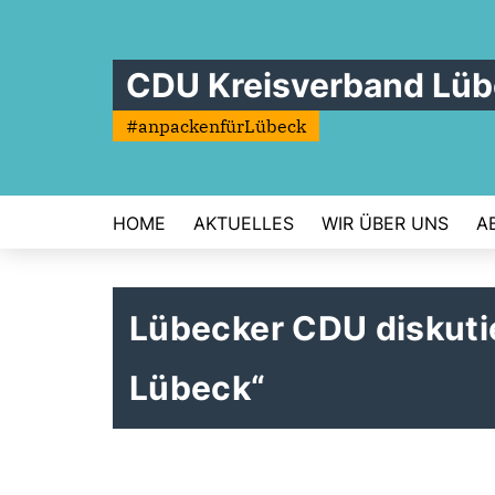
CDU Kreisverband Lü
#anpackenfürLübeck
HOME
AKTUELLES
WIR ÜBER UNS
A
Lübecker CDU diskuti
Lübeck“