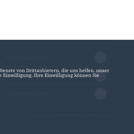
Niclas Herbst MdEP
enste von Drittanbietern, die uns helfen, unser
Einwilligung. Ihre Einwilligung können Sie
CDU Schleswig-Holstein
CDU Deutschlands
Realisation: Sharkness Media GmbH & Co. KG