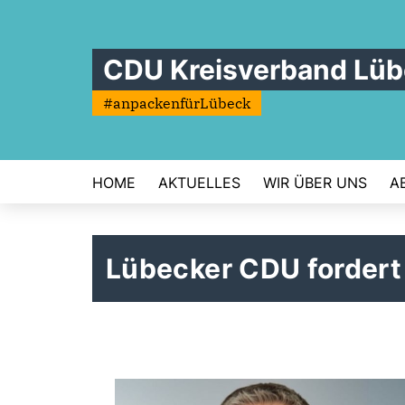
CDU Kreisverband Lü
#anpackenfürLübeck
HOME
AKTUELLES
WIR ÜBER UNS
A
Lübecker CDU fordert