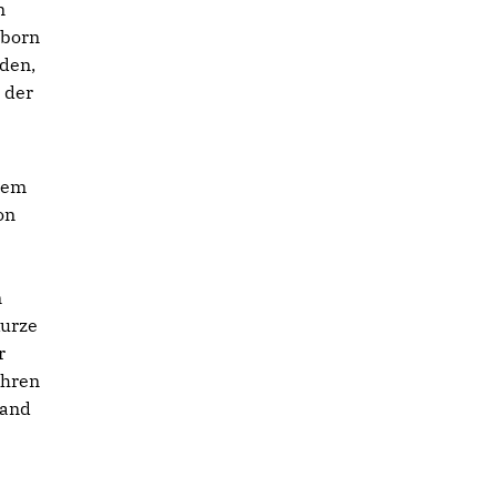
n
lborn
rden,
 der
dem
on
n
kurze
r
ahren
land