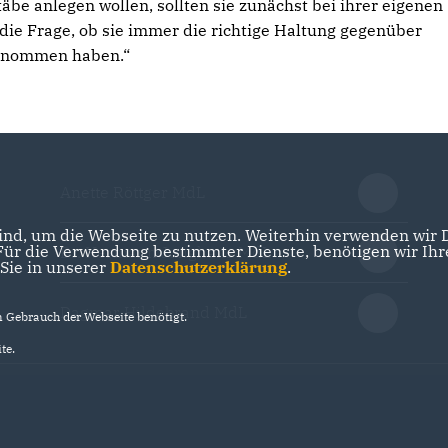
be anlegen wollen, sollten sie zunächst bei ihrer eigenen
 die Frage, ob sie immer die richtige Haltung gegenüber
enommen haben.“
Anette Röttger MdL
nd, um die Webseite zu nutzen. Weiterhin verwenden wir Di
r die Verwendung bestimmter Dienste, benötigen wir Ihre 
Dr. Hermann Junghans MdL
 Sie in unserer
Datenschutzerklärung
.
Dagmar Hildebrand MdL
Gebrauch der Webseite benötigt.
te.