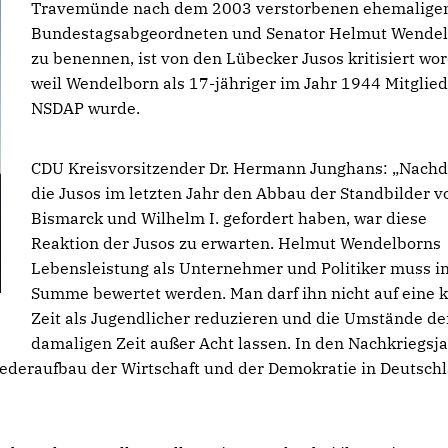
Travemünde nach dem 2003 verstorbenen ehemalige
Bundestagsabgeordneten und Senator Helmut Wende
zu benennen, ist von den Lübecker Jusos kritisiert wo
weil Wendelborn als 17-jähriger im Jahr 1944 Mitglied
NSDAP wurde.
CDU Kreisvorsitzender Dr. Hermann Junghans: „Nach
die Jusos im letzten Jahr den Abbau der Standbilder v
Bismarck und Wilhelm I. gefordert haben, war diese
Reaktion der Jusos zu erwarten. Helmut Wendelborns
Lebensleistung als Unternehmer und Politiker muss i
Summe bewertet werden. Man darf ihn nicht auf eine 
Zeit als Jugendlicher reduzieren und die Umstände de
damaligen Zeit außer Acht lassen. In den Nachkriegsj
ederaufbau der Wirtschaft und der Demokratie in Deutsch