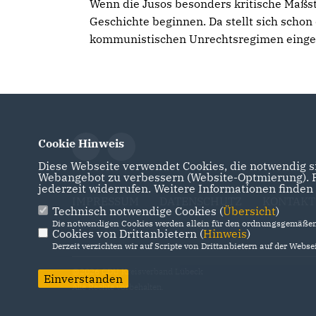
Wenn die Jusos besonders kritische Maßstä
Geschichte beginnen. Da stellt sich schon
kommunistischen Unrechtsregimen eing
Cookie Hinweis
Diese Webseite verwendet Cookies, die notwendig si
Webangebot zu verbessern (Website-Optmierung). Fü
jederzeit widerrufen. Weitere Informationen finden
IMPRESSUM
DATENSCHUTZ
KONTAKT
Technisch notwendige Cookies (
Übersicht
)
Die notwendigen Cookies werden allein für den ordnungsgemäßen 
Cookies von Drittanbietern (
Hinweis
)
Derzeit verzichten wir auf Scripte von Drittanbietern auf der Websei
@2026 CDU Kreisverband Lübeck
Einverstanden
Alle Rechte vorbehalten.