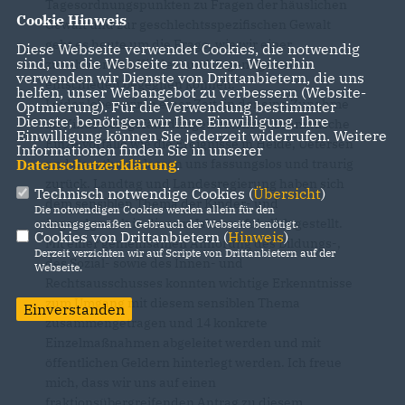
Tagesordnungspunkten zu Fragen der häuslichen
Cookie Hinweis
Gewalt und zur geschlechtsspezifischen Gewalt
geht es heute um die Frage, wie wir einer
Diese Webseite verwendet Cookies, die notwendig
sind, um die Webseite zu nutzen. Weiterhin
zunehmenden Kinder- und Jugendgewalt
verwenden wir Dienste von Drittanbietern, die uns
entschieden begegnen können.
helfen, unser Webangebot zu verbessern (Website-
Leider leben wir in einer Zeit, in der eine Zunahme
Optmierung). Für die Verwendung bestimmter
Dienste, benötigen wir Ihre Einwilligung. Ihre
an Kindswohlgefährdungen existiert. Dramatische
Einwilligung können Sie jederzeit widerrufen. Weitere
Einzelvorfälle wie die Ereignisse in Heide, Uetersen
Informationen finden Sie in unserer
Datenschutzerklärung
.
und Geesthacht lassen uns fassungslos und traurig
zurück. Landtag und Landesregierung haben sich
Technisch notwendige Cookies (
Übersicht
)
dem sensiblen Thema der Kinder- und
Die notwendigen Cookies werden allein für den
Jugendgewalt in diesem Jahr ausführlich gestellt.
ordnungsgemäßen Gebrauch der Webseite benötigt.
Cookies von Drittanbietern (
Hinweis
)
Mit einer gemeinsamen Anhörung des Bildungs-,
Derzeit verzichten wir auf Scripte von Drittanbietern auf der
des Sozial- sowie des Innen- und
Webseite.
Rechtsausschusses konnten wichtige Erkenntnisse
zum Umgang mit diesem sensiblen Thema
Einverstanden
zusammengetragen und 14 konkrete
Einzelmaßnahmen abgeleitet werden und mit
öffentlichen Geldern hinterlegt werden. Ich freue
mich, dass wir uns auf einen
fraktionsübergreifenden Antrag zu diesem