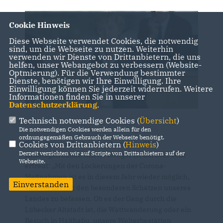
Cookie Hinweis
Diese Webseite verwendet Cookies, die notwendig
sind, um die Webseite zu nutzen. Weiterhin
verwenden wir Dienste von Drittanbietern, die uns
helfen, unser Webangebot zu verbessern (Website-
Optmierung). Für die Verwendung bestimmter
Dienste, benötigen wir Ihre Einwilligung. Ihre
Einwilligung können Sie jederzeit widerrufen. Weitere
Informationen finden Sie in unserer
Datenschutzerklärung
.
Technisch notwendige Cookies (
Übersicht
)
Die notwendigen Cookies werden allein für den
ordnungsgemäßen Gebrauch der Webseite benötigt.
Die kulturpolitische Sprecherin der CDU-
Cookies von Drittanbietern (
Hinweis
)
Derzeit verzichten wir auf Scripte von Drittanbietern auf der
Landtagsfraktion Anette Röttger ist darüber sehr
Webseite.
erfreut: „Mit den Lockerungen der Corona-
Maßnahmen ist es in diesem Jahr wieder möglich,
Einverstanden
sich vor Ort mit den besonderen Schätzen unseres
Landes zu befassen. Ob es der Gang durch die
Lübecker Altstadt ist, die Wattwanderung oder ein
Besuch in Haithabu, unsere Welterbestätten