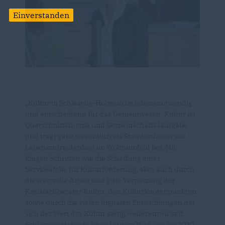
Einverstanden
Kultur in Schleswig-Holstein ist lebensnotwendig
und entscheidend für das Gemeinwesen. Kultur ist
Querschnittsthema und Gemeinschaftssaufgabe
und trägt ganz wesentlich als Standortfaktor zur
Lebenszufriedenheit im Wohnumfeld bei. Mit
klugen Schritten wie die Schaffung einer
Servicestelle für Kulturförderung, aber auch durch
die wertvolle Arbeit und gute Vernetzung der
Kreisfachberater Kultur, den Kulturknotenpunkten
sowie durch die vielen digitalen Entwicklungen hat
sich der Wert der Kultur stetig weiterentwickelt.
Schleswig-Holstein ist auf gutem Weg, um bis 2030