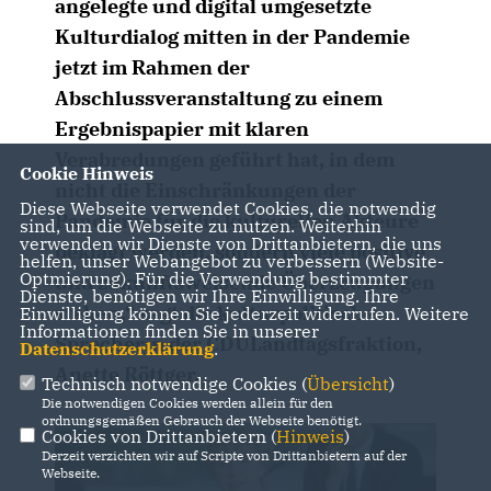
angelegte und digital umgesetzte
Kulturdialog mitten in der Pandemie
jetzt im Rahmen der
Abschlussveranstaltung zu einem
Ergebnispapier mit klaren
Verabredungen geführt hat, in dem
Cookie Hinweis
nicht die Einschränkungen der
Diese Webseite verwendet Cookies, die notwendig
Pandemie für die kulturellen Akteure
sind, um die Webseite zu nutzen. Weiterhin
verwenden wir Dienste von Drittanbietern, die uns
beklagt werden, sondern viele positive
helfen, unser Webangebot zu verbessern (Website-
Optmierung). Für die Verwendung bestimmter
und zukunftsweisende Überzeugungen
Dienste, benötigen wir Ihre Einwilligung. Ihre
stehen,“ sagt die kulturpolitische
Einwilligung können Sie jederzeit widerrufen. Weitere
Informationen finden Sie in unserer
Sprecherin der CDULandtagsfraktion,
Datenschutzerklärung
.
Anette Röttger.
Technisch notwendige Cookies (
Übersicht
)
Die notwendigen Cookies werden allein für den
ordnungsgemäßen Gebrauch der Webseite benötigt.
Cookies von Drittanbietern (
Hinweis
)
Derzeit verzichten wir auf Scripte von Drittanbietern auf der
Webseite.