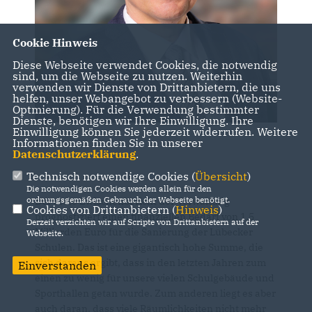
Cookie Hinweis
Diese Webseite verwendet Cookies, die notwendig
sind, um die Webseite zu nutzen. Weiterhin
verwenden wir Dienste von Drittanbietern, die uns
helfen, unser Webangebot zu verbessern (Website-
Optmierung). Für die Verwendung bestimmter
Dienste, benötigen wir Ihre Einwilligung. Ihre
Einwilligung können Sie jederzeit widerrufen. Weitere
Informationen finden Sie in unserer
Datenschutzerklärung
.
Technisch notwendige Cookies (
Übersicht
)
Die notwendigen Cookies werden allein für den
ordnungsgemäßen Gebrauch der Webseite benötigt.
Der erste Zwischenbericht der Verwaltung
Cookies von Drittanbietern (
Hinweis
)
prognostiziert einen finanziellen Bedarf von 1,5
Derzeit verzichten wir auf Scripte von Drittanbietern auf der
Milliarden Euro für die Sanierung der Lübecker
Webseite.
Schulen. Das ist eine gigantisch hohe Summe, die
sich daraus ergibt, dass in den letzten Jahren zum
Einverstanden
einen zu wenig für unsere vielen Schulgebäude und
Sporthallen getan wurde. Zum anderen liegt es aber
auch daran, dass viele Räumlichkeiten nicht mehr