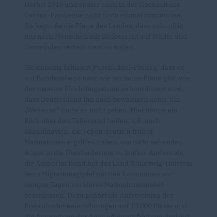
Herbst 2015 und später auch in der Hochzeit der
Corona-Pandemie nicht noch einmal zuzumuten.
Sie begrüße die Pläne des Landes, dass zukünftig
nur noch Menschen mit Bleiberecht auf Städte und
Gemeinden verteilt werden sollen.
Gleichzeitig kritisiert Puschaddel-Freitag, dass es
auf Bundesebene nach wie vor keine Pläne gibt, wie
der massive Flüchtlingsstrom so koordiniert wird,
dass Deutschland ihn auch bewältigen kann. Ein
Weiter so“ dürfe es nicht geben. Hier könne ein
Blick über den Tellerrand helfen, z.B. nach
Skandinavien, die schon deutlich früher
Maßnahmen ergriffen haben, um nicht sehenden
Auges in die Überforderung zu laufen. Anders als
die Ampel im Bund hat das Land Schleswig-Holstein
beim Migrationsgipfel mit den Kommunen vor
einigen Tagen ein klares Maßnahmenpaket
beschlossen. Dazu gehört die Aufstockung der
Erstaufnahmeeinrichtungen auf 10.000 Plätze und
die Ausweitung der Ankündigungsfrist von drei auf