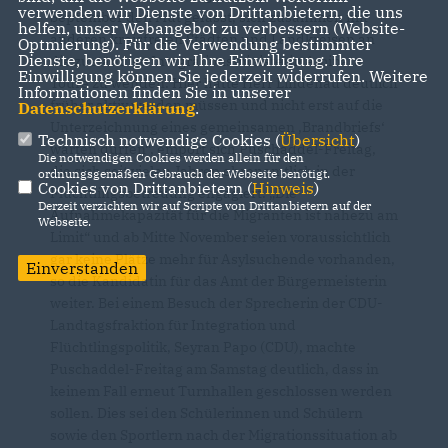
verwenden wir Dienste von Drittanbietern, die uns
September den Mut gefasst, sich zusammen mit
helfen, unser Webangebot zu verbessern (Website-
anderen kreisfreien Städten und Landkreisen an
Optmierung). Für die Verwendung bestimmter
Dienste, benötigen wir Ihre Einwilligung. Ihre
die zuständige Integrationsministerin Aminata
Einwilligung können Sie jederzeit widerrufen. Weitere
Touré zu wenden. Hier hätte Herr Lindenau deutlich
Informationen finden Sie in unserer
früher aktiv werden müssen und nicht erst auf die
Datenschutzerklärung
.
Unterzeichnung eines gemeinsamen ‚Brandbriefs‘
Technisch notwendige Cookies (
Übersicht
)
warten dürfen“, empört sich Puschaddel-Freitag,
Die notwendigen Cookies werden allein für den
die sich seit vielen Jahren ehrenamtlich in der
ordnungsgemäßen Gebrauch der Webseite benötigt.
Cookies von Drittanbietern (
Hinweis
)
Flüchtlingsbetreuung engagiert. „Die
Derzeit verzichten wir auf Scripte von Drittanbietern auf der
Aufnahmekapazität für die Migranten ist nahezu am
Webseite.
Limit“ und ab Mitte November seien voraussichtlich
gar keine Plätze mehr für Asylsuchende vorhanden,
Einverstanden
so die Kandidatin für das Amt der Bürgermeisterin
weiter. Bei einem Besuch der Sprecherin der CDU-
Landtagsfraktion für Integration und
Flüchtlingspolitik, Seyran Papo (CDU), machte
Puschaddel-Freitag am Samstag deutlich, dass in
keinem Fall erneut Turnhallen geschlossen werden
sollen. Dies sei den Schülerinnen und Schülern
sowie den Sportlern nach der Migrationssituation ab