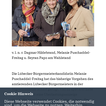
v. l. n. r. Dagmar Hildebrand, Melanie Puschaddel-
Freitag u. Seyran Papo am Wahlstand
Die Lübecker Bürgermeisterkandidatin Melanie
Puschaddel-Freitag hat das bisherige Vorgehen des
amtierenden Lübecker Bürgermeisters in der
Migrationskrise scharf gerügt. Viel zu spät erst habe
Cookie Hinweis
die Hansestadt eine Überlastungsanzeige
gegenüber der Landesregierung abgegeben: „Der
Diese Webseite verwendet Cookies, die notwendig
aktuell amtierende Bürgermeister hat erst Mitte
sind, um die Webseite zu nutzen. Weiterhin