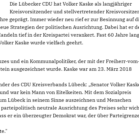
Die Lübecker CDU hat Volker Kaske als langjähriger
Kreisvorsitzender und stellvertretender Kreisvorsitze
ahre geprägt. Immer wieder neu rief er zur Besinnung auf d
eue Strategien der politischen Ausrichtung. Dabei hat er d
ndeln tief in der Kreispartei verankert. Fast 60 Jahre lan
Volker Kaske wurde vielfach geehrt.
uzes und ein Kommunalpolitiker, der mit der Freiherr-vom
stein ausgezeichnet wurde. Kaske war am 23. März 2018
ender des CDU Kreisverbands Lübeck: „Senator Volker Kask
 und war kein Mann von Eitelkeiten. Mit dem Sozialpreis
 um Lübeck in seinem Sinne auszeichnen und Menschen
e parteipolitisch neutrale Ausrichtung des Preises sehr wich
ss er ein überzeugter Demokrat war, der über Parteigrenz
te."