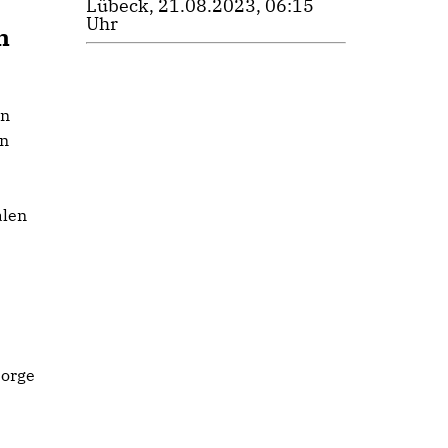
Lübeck, 21.08.2023, 06:15
Uhr
n
in
en
alen
sorge