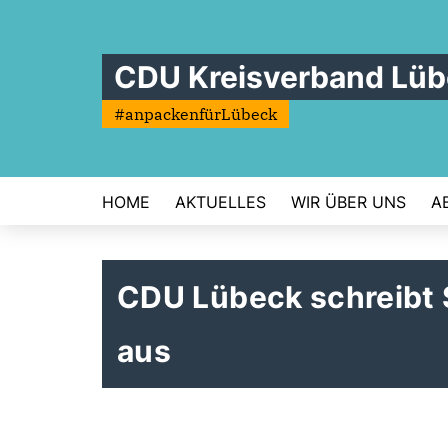
CDU Kreisverband Lü
#anpackenfürLübeck
HOME
AKTUELLES
WIR ÜBER UNS
A
CDU Lübeck schreibt 
aus