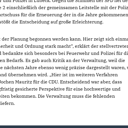
 und Polizei in Lübeck. Gegen die Stimmen der SPD fiel de
2 einschließlich der gemeinsamen Leitstelle mit der Poliz
artschuss für die Erneuerung der in die Jahre gekommene
stößt die Entscheidung auf große Erleichterung.
t der Planung begonnen werden kann. Hier zeigt sich einm
herheit und Ordnung stark macht“, erklärt der stellvertret
d bedankte sich besonders bei Feuerwehr und Polizei für d
n Bedarfs. Es gab auch Kritik an der Verwaltung, weil die
e nächsten Jahre ebenso wenig präzise dargestellt waren, 
Land übernehmen wird. „Hier ist im weiteren Verfahren
Jochen Mauritz für die CDU. Entscheidend war aber, dass
fristig gesicherte Perspektive für eine hochwertige und
eiten bekommen. Die Verwaltung muss die fehlenden
iefern.