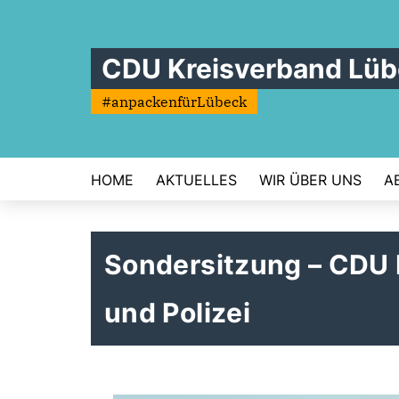
CDU Kreisverband Lü
#anpackenfürLübeck
HOME
AKTUELLES
WIR ÜBER UNS
A
Sondersitzung – CDU 
und Polizei