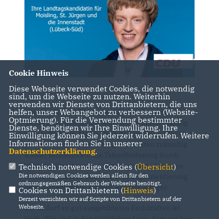
Cookie Hinweis
Diese Webseite verwendet Cookies, die notwendig
sind, um die Webseite zu nutzen. Weiterhin
verwenden wir Dienste von Drittanbietern, die uns
helfen, unser Webangebot zu verbessern (Website-
Für die CDU ist Bildungsqualität nicht an dem
Optmierung). Für die Verwendung bestimmter
Bestreben messbar, die Abiturientenquote ständig
Dienste, benötigen wir Ihre Einwilligung. Ihre
zu erhöhen. Ein Abitur allein ist kein Garant für eine
Einwilligung können Sie jederzeit widerrufen. Weitere
Informationen finden Sie in unserer
gute berufliche Entwicklung. Wir sollten zukünftig
Datenschutzerklärung
.
wieder vermehrt auf die Talentförderung durch
individuell und passgenauen Angebote für jeden
Technisch notwendige Cookies (
Übersicht
)
Die notwendigen Cookies werden allein für den
einzelnen Schüler und eine Leistungsorientierung
ordnungsgemäßen Gebrauch der Webseite benötigt.
im Bildungssystem achten“, erklärte Röttger.
Cookies von Drittanbietern (
Hinweis
)
Derzeit verzichten wir auf Scripte von Drittanbietern auf der
Webseite.
Der Bedarf an gut ausgebildeten Fachkräften ist
hoch. Wir sind in der glücklichen Lage, dass wir hier