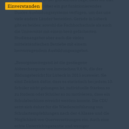
Einverstanden
in Deutschland über ein gut funktionierendes
Duales Ausbildungssystems verfügen, um das uns
viele andere Länder beneiden. Gerade in Lübeck
gibt es beides: sowohl die Fachhochschule als auch
die Universität mit einem breit gefächerten
Studienangebot aber auch die vielen
mittelständischen Betriebe mit einem
hervorragendem Ausbildungsangebot.
Besorgniserregend ist die gestiegene
Abbrecherquote von inzwischen 9,6 %, die der
Bildungsbericht für Lübeck in 2015 ausweist. Sie
sind Zeichen dafür, dass es statistisch bei jedem 10.
Schüler nicht gelungen ist, individuelle Stärken so
zu fördern oder Schüler so zu motivieren, dass ein
Schulabschluss erreicht werden konnte. Die CDU
setzt sich daher für die Wiedereinführung von
Schulartempfehlungen nach der 4.Klasse und die
Möglichkeit von Querversetzungen ein. Auch eine
echte Unterrichtsgarantie und weniger