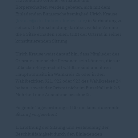
Travemünde Vereine, Verbände und
Körperschaften werden gebeten, sich mit dem
Einladenden Bürgerschaftsmitglied Ulrich Krause
(
krause@cdu-fraktion-luebeck.de
) in Verbindung zu
setzen. Die Entscheidung darüber, welche Vereine
die 5 Sitze erhalten sollen, trifft der Ortsrat in seiner
konstituierenden Sitzung.
Ulrich Krause weist darauf hin, dass Mitglieder des
Ortsrates nur solche Personen sein können, die zur
Lübecker Bürgerschaft wählbar sind und ihren
Hauptwohnsitz im Wahlkreis 25 oder in den
Wahlbezirken 921, 922 oder 923 des Wahlkreises 24
haben, soweit der Ortsrat nicht im Einzelfall mit 2/3-
Mehrheit eine Ausnahme beschließt.
Folgende Tagesordnung ist für die konstituierende
Sitzung vorgesehen:
1. Eröffnung der Sitzung und Feststellung der
Beschlußfähigkeit durch den Einladenden