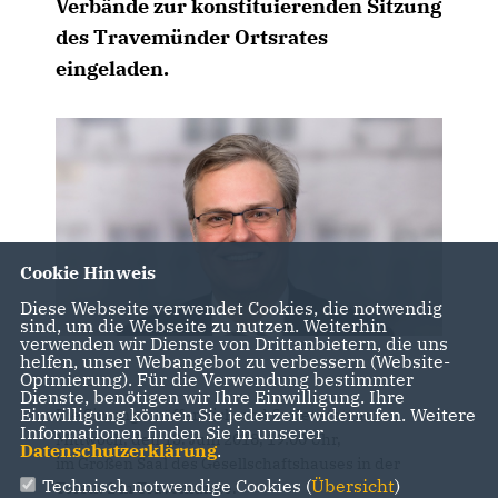
Verbände zur konstituierenden Sitzung
des Travemünder Ortsrates
eingeladen.
Cookie Hinweis
Diese Webseite verwendet Cookies, die notwendig
sind, um die Webseite zu nutzen. Weiterhin
verwenden wir Dienste von Drittanbietern, die uns
helfen, unser Webangebot zu verbessern (Website-
Optmierung). Für die Verwendung bestimmter
Dienste, benötigen wir Ihre Einwilligung. Ihre
Einwilligung können Sie jederzeit widerrufen. Weitere
Die Sitzung ist öffentlich und findet statt am
Informationen finden Sie in unserer
Mittwoch, den 13. Juni 2018, 19:00 Uhr,
Datenschutzerklärung
.
im Großen Saal des Gesellschaftshauses in der
Technisch notwendige Cookies (
Übersicht
)
Torstr. 1 in Travemünde.