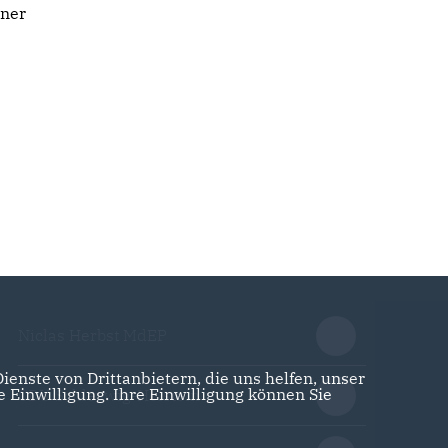
iner
Niclas Herbst MdEP
enste von Drittanbietern, die uns helfen, unser
Einwilligung. Ihre Einwilligung können Sie
CDU Schleswig-Holstein