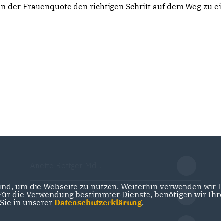
in der Frauenquote den richtigen Schritt auf dem Weg zu e
Anette Röttger MdL
nd, um die Webseite zu nutzen. Weiterhin verwenden wir Di
r die Verwendung bestimmter Dienste, benötigen wir Ihre 
Dr. Hermann Junghans MdL
 Sie in unserer
Datenschutzerklärung
.