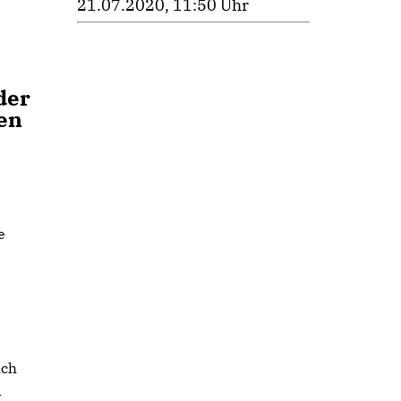
21.07.2020, 11:50 Uhr
der
uen
e
ich
d