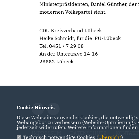
Ministerpräsidenten, Daniel Günther, der 
modernen Volkspartei sieht.
CDU Kreisverband Lübeck
Heike Schmidt, für die FU-Lübeck
Tel. 0451 / 7 29 08
An der Untertrave 14-16
23552 Lübeck
Cookie Hinweis
Diese Webseite verwendet Cookies, die notwendig si
Webangebot zu verbessern (Website-Optmierung). Fü
jederzeit widerrufen. Weitere Informationen finden
IMPRESSUM
DATENSCHUTZ
KONTAKT
Technisch notwendige Cookies (
Übersicht
)