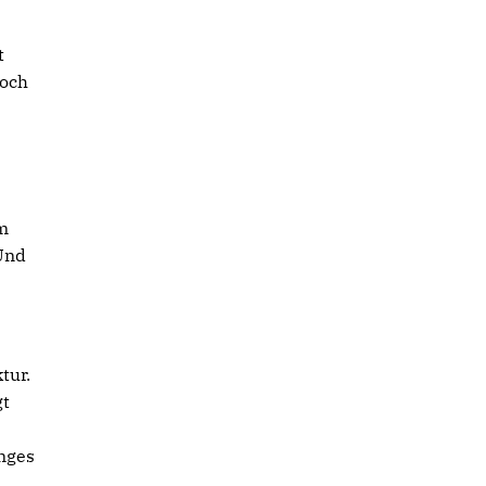
t
noch
m
Und
tur.
gt
unges