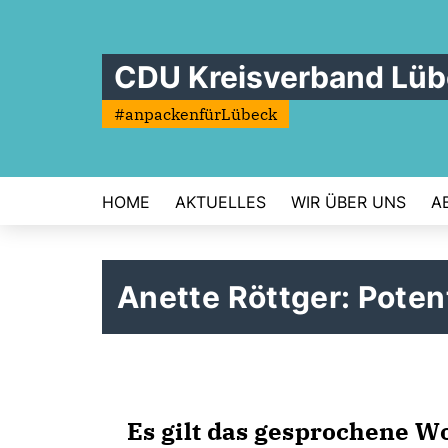
CDU Kreisverband Lü
#anpackenfürLübeck
HOME
AKTUELLES
WIR ÜBER UNS
A
Anette Röttger: Poten
Es gilt das gesprochene Wo