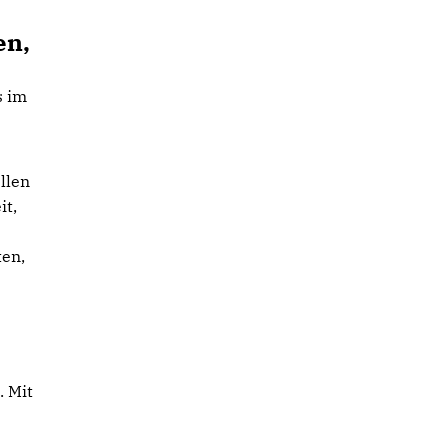
en,
s im
ellen
it,
ten,
. Mit